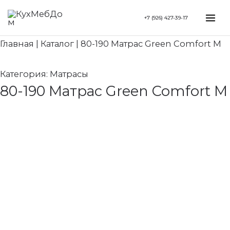
Перейти
Search...
Mai
+7 (926) 427-39-17
к
Me
содержимому
Главная
|
Каталог
|
80-190 Матрас Green Comfort M
Категория:
Матрасы
80-190 Матрас Green Comfort M