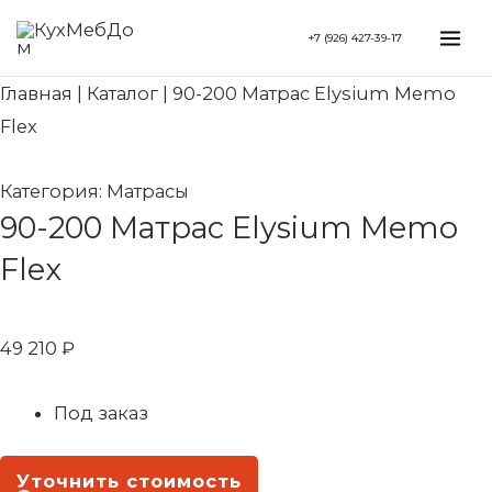
Перейти
Search...
Mai
+7 (926) 427-39-17
к
Me
содержимому
Главная
|
Каталог
|
90-200 Матрас Elysium Memo
Flex
Категория:
Матрасы
90-200 Матрас Elysium Memo
Flex
49 210
₽
Под заказ
Уточнить стоимость