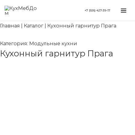
Перейти
Search...
Mai
+7 (926) 427-39-17
к
Me
содержимому
Главная
|
Каталог
|
Кухонный гарнитур Прага
Категория:
Модульные кухни
Кухонный гарнитур Прага