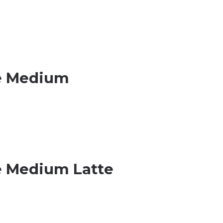
ge Medium
e Medium Latte