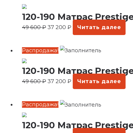
цена
цена:
120-190 Матрас Prestig
составляла
37
49
200 ₽.
49 600
₽
37 200
₽
Читать далее
600 ₽.
Первоначальная
Текущая
Распродажа!
цена
цена:
120-190 Матрас Prestige
составляла
37
49
200 ₽.
49 600
₽
37 200
₽
Читать далее
600 ₽.
Первоначальная
Текущая
Распродажа!
цена
цена:
120-190 Матрас Prestig
составляла
37