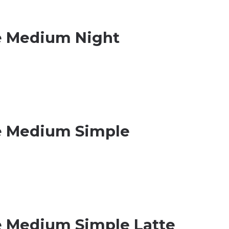
e Medium Night
e Medium Simple
e Medium Simple Latte