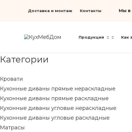
Перейти
Минимальная
Search...
Максимальная
Мы в 
Доставка и монтаж
Контакты
к
цена
цена
содержимому
Продукция
Как 
Категории
Кровати
Кухонные диваны прямые нераскладные
Кухонные диваны прямые раскладные
Кухонные диваны угловые нераскладные
Кухонные диваны угловые раскладные
Матрасы