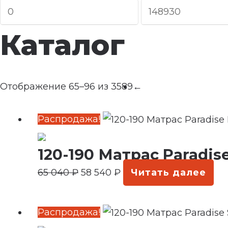
Каталог
Отображение 65–96 из 3589
←
Первоначальная
Текущая
Распродажа!
цена
цена:
120-190 Матрас Paradis
составляла
58
65
540 ₽.
65 040
₽
58 540
₽
Читать далее
040 ₽.
Первоначальная
Текущая
Распродажа!