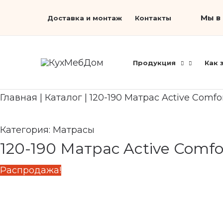
Перейти
Первоначальная
Search...
Текущая
Мы в 
Доставка и монтаж
Контакты
к
цена
цена:
содержимому
составляла
23
31
870 ₽.
Продукция
Как 
830 ₽.
Главная
|
Каталог
|
120-190 Матрас Active Comfo
Категория:
Матрасы
120-190 Матрас Active Comfo
Распродажа!