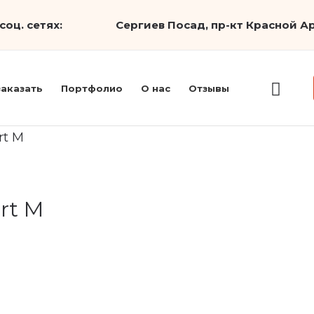
соц. сетях:
Сергиев Посад, пр-кт Красной Ар
заказать
Портфолио
О нас
Отзывы
rt M
rt M