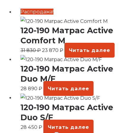
Первоначальная
Текущая
Распродажа!
цена
цена:
120-190 Матрас Active
составляла
23
31
870 ₽.
Comfort M
830 ₽.
31 830
₽
23 870
₽
Читать далее
120-190 Матрас Active
Duo M/F
28 890
₽
Читать далее
120-190 Матрас Active
Duo S/F
28 450
₽
Читать далее