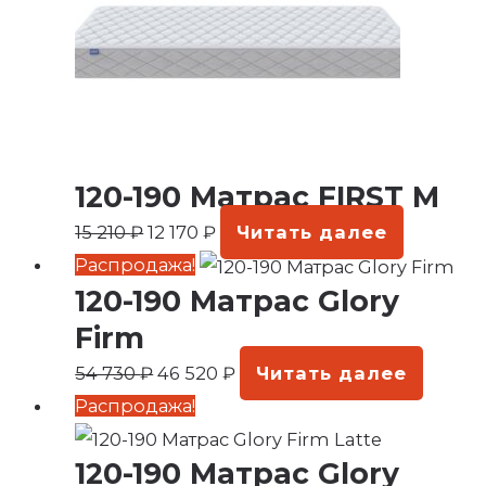
120-190 Матрас FIRST M
15 210
₽
12 170
₽
Читать далее
Первоначальная
Текущая
Распродажа!
120-190 Матрас Glory
цена
цена:
составляла
46
Firm
54
520 ₽.
54 730
₽
46 520
₽
Читать далее
730 ₽.
Первоначальная
Текущая
Распродажа!
цена
цена:
120-190 Матрас Glory
составляла
46