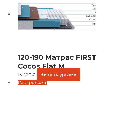
120-190 Матрас FIRST
Cocos Flat M
13 420
₽
Читать далее
Первоначальная
Текущая
Распродажа!
цена
цена:
составляла
11
14
380 ₽.
220 ₽.