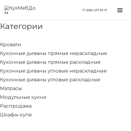
Перейти
Минимальная
Search...
Максимальная
Mai
+7 (926) 427-39-17
к
цена
цена
Me
содержимому
Категории
Кровати
Кухонные диваны прямые нераскладные
Кухонные диваны прямые раскладные
Кухонные диваны угловые нераскладные
Кухонные диваны угловые раскладные
Матрасы
Модульные кухни
Распродажа
Шкафы-купе