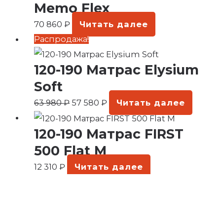
Memo Flex
70 860
₽
Читать далее
Первоначальная
Текущая
Распродажа!
цена
цена:
120-190 Матрас Elysium
составляла
57
63
580 ₽.
Soft
980 ₽.
63 980
₽
57 580
₽
Читать далее
120-190 Матрас FIRST
500 Flat M
12 310
₽
Читать далее