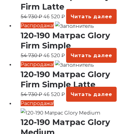
54
520 ₽.
Firm Latte
730 ₽.
54 730
₽
46 520
₽
Читать далее
Первоначальная
Текущая
Распродажа!
120-190 Матрас Glory
цена
цена:
составляла
46
Firm Simple
54
520 ₽.
54 730
₽
46 520
₽
Читать далее
730 ₽.
Первоначальная
Текущая
Распродажа!
120-190 Матрас Glory
цена
цена:
составляла
46
Firm Simple Latte
54
520 ₽.
54 730
₽
46 520
₽
Читать далее
730 ₽.
Первоначальная
Текущая
Распродажа!
цена
цена:
120-190 Матрас Glory
составляла
46
54
520 ₽.
Medium