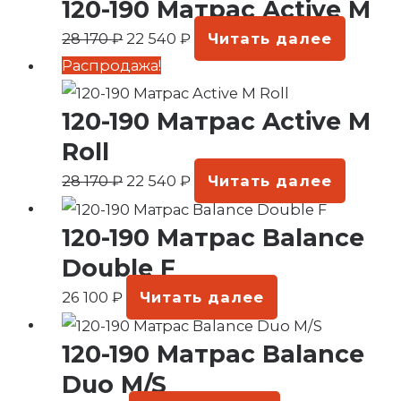
120-190 Матрас Active M
цена
цена:
составляла
22
28 170
₽
22 540
₽
Читать далее
28
540 ₽.
Первоначальная
Текущая
Распродажа!
170 ₽.
цена
цена:
120-190 Матрас Active M
составляла
22
28
540 ₽.
Roll
170 ₽.
28 170
₽
22 540
₽
Читать далее
120-190 Матрас Balance
Double F
26 100
₽
Читать далее
120-190 Матрас Balance
Duo M/S