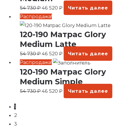
730 ₽.
54 730
₽
46 520
₽
Читать далее
Первоначальная
Текущая
Распродажа!
цена
цена:
120-190 Матрас Glory
составляла
46
54
520 ₽.
Medium Latte
730 ₽.
54 730
₽
46 520
₽
Читать далее
Первоначальная
Текущая
Распродажа!
120-190 Матрас Glory
цена
цена:
составляла
46
Medium Simple
54
520 ₽.
54 730
₽
46 520
₽
Читать далее
730 ₽.
1
2
3