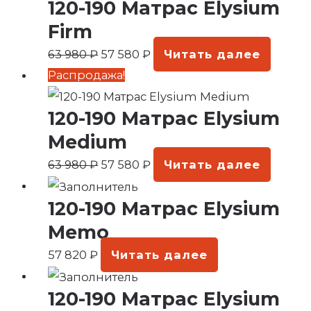
120-190 Матрас Elysium
составляла
57
63
580 ₽.
Firm
980 ₽.
63 980
₽
57 580
₽
Читать далее
Первоначальная
Текущая
Распродажа!
цена
цена:
120-190 Матрас Elysium
составляла
57
63
580 ₽.
Medium
980 ₽.
63 980
₽
57 580
₽
Читать далее
120-190 Матрас Elysium
Memo
57 820
₽
Читать далее
120-190 Матрас Elysium