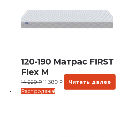
120-190 Матрас FIRST
Flex M
14 220
₽
11 380
₽
Читать далее
Первоначальная
Текущая
Распродажа!
цена
цена:
составляла
12
15
170 ₽.
210 ₽.