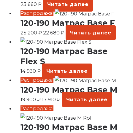
23 660
₽
Читать далее
Первоначальная
Текущая
Распродажа!
120-190 Матрас Base F
цена
цена:
составляла
22
25 200
₽
22 680
₽
Читать далее
25
680 ₽.
200 ₽.
120-190 Матрас Base
Flex S
14 930
₽
Читать далее
Первоначальная
Текущая
Распродажа!
120-190 Матрас Base M
цена
цена:
составляла
17
19 900
₽
17 910
₽
Читать далее
19
910 ₽.
Первоначальная
Текущая
Распродажа!
900 ₽.
цена
цена:
120-190 Матрас Base M
составляла
18