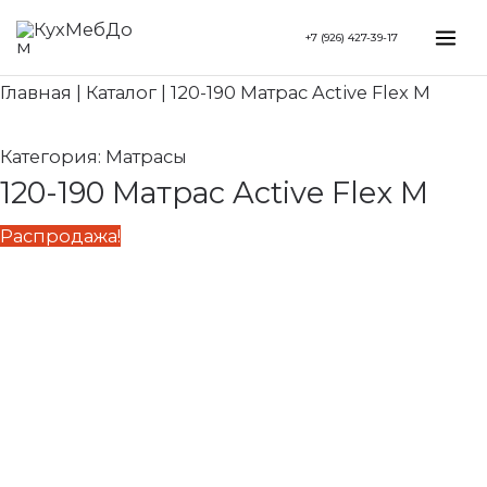
Перейти
Search...
Первоначальная
Текущая
Mai
+7 (926) 427-39-17
к
цена
цена:
Me
содержимому
составляла
23
Главная
|
Каталог
|
120-190 Матрас Active Flex M
30
180 ₽.
910 ₽.
Категория:
Матрасы
120-190 Матрас Active Flex M
Распродажа!