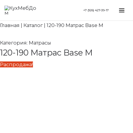
Перейти
Search...
Первоначальная
Текущая
Mai
+7 (926) 427-39-17
к
цена
цена:
Me
содержимому
составляла
17
Главная
|
Каталог
|
120-190 Матрас Base M
19
910 ₽.
900 ₽.
Категория:
Матрасы
120-190 Матрас Base M
Распродажа!