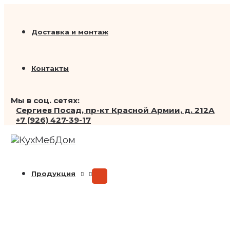
Переключатель
Перейти
Search...
Первоначальная
Текущая
меню
к
цена
цена:
содержимому
составляла
39
Доставка и монтаж
49
680 ₽.
600 ₽.
Контакты
Мы в соц. сетях:
Сергиев Посад, пр-кт Красной Армии, д. 212А
+7 (926) 427-39-17
Продукция