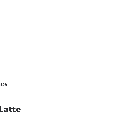
atte
Latte