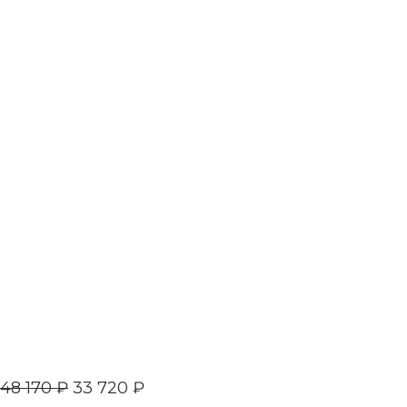
48 170
₽
33 720
₽