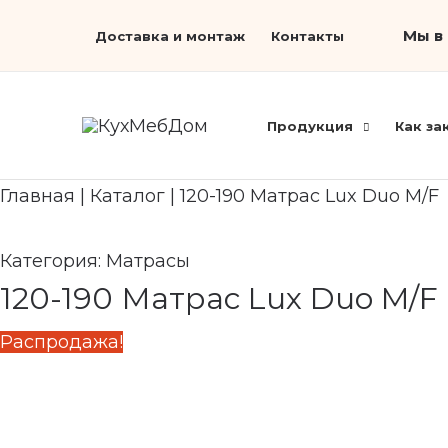
Перейти
Первоначальная
Текущая
Мы в 
Доставка и монтаж
Контакты
к
цена
цена:
содержимому
составляла
33
48
720 ₽.
Продукция
Как за
170 ₽.
Главная
|
Каталог
|
120-190 Матрас Lux Duo M/F
Категория:
Матрасы
120-190 Матрас Lux Duo M/F
Распродажа!