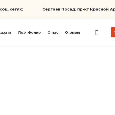
соц. сетях:
Сергиев Посад, пр-кт Красной Ар
казать
Портфолио
О нас
Отзывы