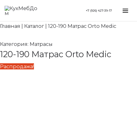
Перейти
Search...
Первоначальная
Текущая
Mai
+7 (926) 427-39-17
к
цена
цена:
Me
содержимому
составляла
51
Главная
|
Каталог
|
120-190 Матрас Orto Medic
73
680 ₽.
830 ₽.
Категория:
Матрасы
120-190 Матрас Orto Medic
Распродажа!