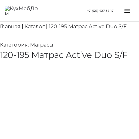
Перейти
Search...
Mai
+7 (926) 427-39-17
к
Me
содержимому
Главная
|
Каталог
|
120-195 Матрас Active Duo S/F
Категория:
Матрасы
120-195 Матрас Active Duo S/F