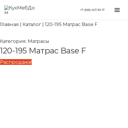
Перейти
Search...
Первоначальная
Текущая
Mai
+7 (926) 427-39-17
к
цена
цена:
Me
содержимому
составляла
22
Главная
|
Каталог
|
120-195 Матрас Base F
25
680 ₽.
200 ₽.
Категория:
Матрасы
120-195 Матрас Base F
Распродажа!