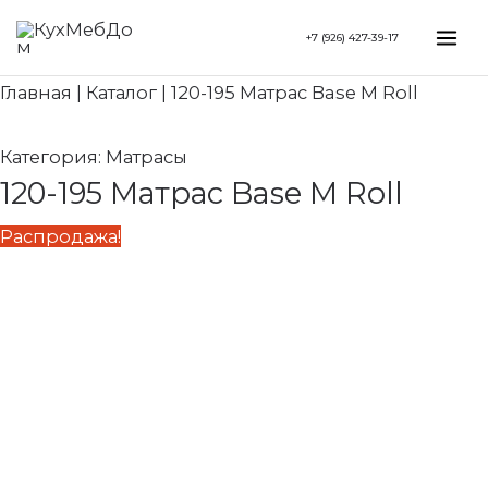
Перейти
Search...
Первоначальная
Текущая
Mai
+7 (926) 427-39-17
к
цена
цена:
Me
содержимому
составляла
18
Главная
|
Каталог
|
120-195 Матрас Base M Roll
20
810 ₽.
900 ₽.
Категория:
Матрасы
120-195 Матрас Base M Roll
Распродажа!