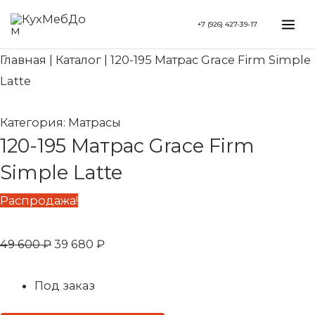
Перейти
Search...
Первоначальная
Текущая
Mai
+7 (926) 427-39-17
к
цена
цена:
Me
содержимому
составляла
39
Главная
|
Каталог
|
120-195 Матрас Grace Firm Simple
49
680 ₽.
Latte
600 ₽.
Категория:
Матрасы
120-195 Матрас Grace Firm
Simple Latte
Распродажа!
49 600
₽
39 680
₽
Под заказ