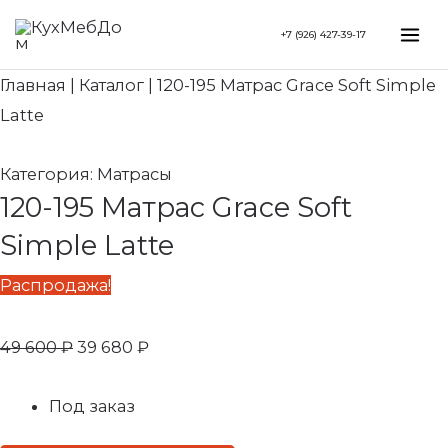
Перейти
Search...
Первоначальная
Текущая
Mai
+7 (926) 427-39-17
к
цена
цена:
Me
содержимому
составляла
39
Главная
|
Каталог
|
120-195 Матрас Grace Soft Simple
49
680 ₽.
Latte
600 ₽.
Категория:
Матрасы
120-195 Матрас Grace Soft
Simple Latte
Распродажа!
49 600
₽
39 680
₽
Под заказ