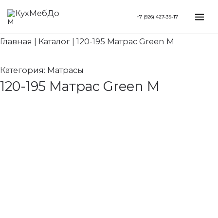
Перейти
Search...
Mai
+7 (926) 427-39-17
к
Me
содержимому
Главная
|
Каталог
|
120-195 Матрас Green M
Категория:
Матрасы
120-195 Матрас Green M