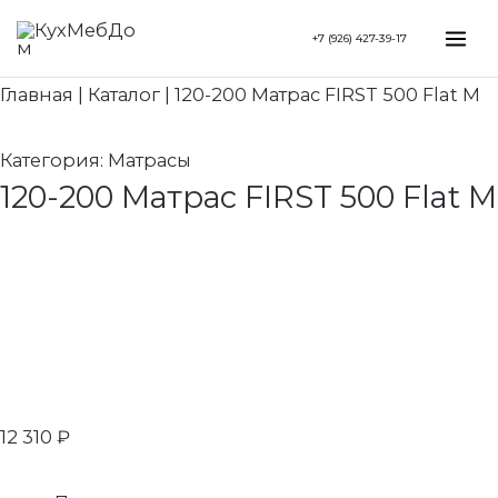
Перейти
Search...
Mai
+7 (926) 427-39-17
к
Me
содержимому
Главная
|
Каталог
|
120-200 Матрас FIRST 500 Flat M
Категория:
Матрасы
120-200 Матрас FIRST 500 Flat M
12 310
₽