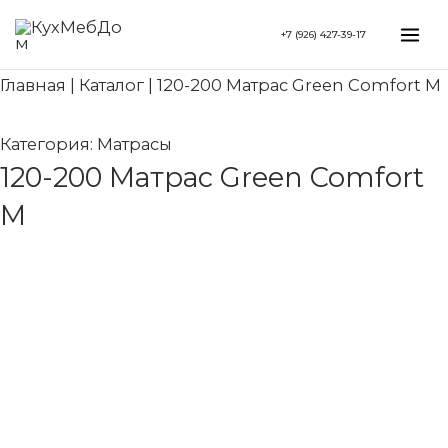
Перейти
Search...
Mai
+7 (926) 427-39-17
к
Me
содержимому
Главная
|
Каталог
|
120-200 Матрас Green Comfort M
Категория:
Матрасы
120-200 Матрас Green Comfort
M