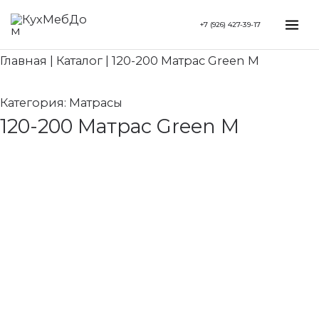
Перейти
Search...
Mai
+7 (926) 427-39-17
к
Me
содержимому
Главная
|
Каталог
|
120-200 Матрас Green M
Категория:
Матрасы
120-200 Матрас Green M