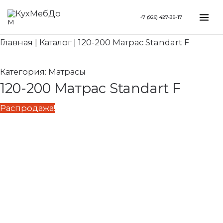
Перейти
Search...
Первоначальная
Текущая
Mai
+7 (926) 427-39-17
к
цена
цена:
Me
содержимому
составляла
18
Главная
|
Каталог
|
120-200 Матрас Standart F
21
990 ₽.
100 ₽.
Категория:
Матрасы
120-200 Матрас Standart F
Распродажа!