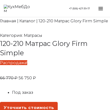
Перейти
Первоначальная
Текущая
Mai
+7 (926) 427-39-17
к
цена
цена:
Me
содержимому
составляла
56
Главная
|
Каталог
|
120-210 Матрас Glory Firm Simple
66
750 ₽.
770 ₽.
Категория:
Матрасы
120-210 Матрас Glory Firm
Simple
Распродажа!
66 770
₽
56 750
₽
Под заказ
Уточнить стоимость