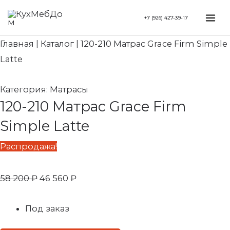
Перейти
Первоначальная
Текущая
Mai
+7 (926) 427-39-17
к
цена
цена:
Me
содержимому
составляла
46
Главная
|
Каталог
|
120-210 Матрас Grace Firm Simple
58
560 ₽.
Latte
200 ₽.
Категория:
Матрасы
120-210 Матрас Grace Firm
Simple Latte
Распродажа!
58 200
₽
46 560
₽
Под заказ