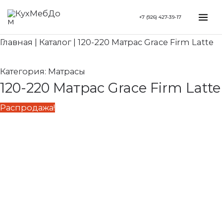
Перейти
Search...
Первоначальная
Текущая
Mai
+7 (926) 427-39-17
к
цена
цена:
Me
содержимому
составляла
48
Главная
|
Каталог
|
120-220 Матрас Grace Firm Latte
60
570 ₽.
710 ₽.
Категория:
Матрасы
120-220 Матрас Grace Firm Latte
Распродажа!