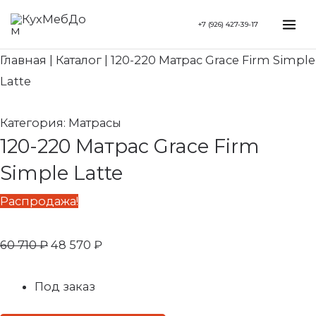
Перейти
Первоначальная
Текущая
Mai
+7 (926) 427-39-17
к
цена
цена:
Me
содержимому
составляла
48
Главная
|
Каталог
|
120-220 Матрас Grace Firm Simple
60
570 ₽.
Latte
710 ₽.
Категория:
Матрасы
120-220 Матрас Grace Firm
Simple Latte
Распродажа!
60 710
₽
48 570
₽
Под заказ