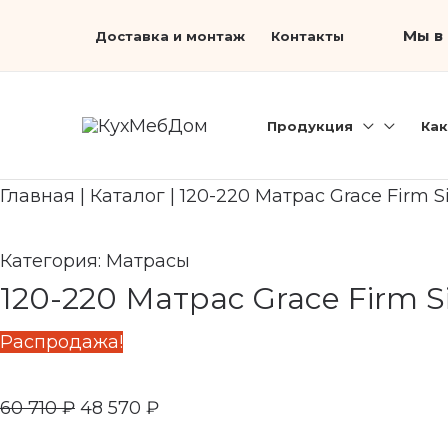
Перейти
Первоначальная
Search...
Текущая
Мы в 
Доставка и монтаж
Контакты
к
цена
цена:
содержимому
составляла
48
60
570 ₽.
Продукция
Как
710 ₽.
Главная
|
Каталог
|
120-220 Матрас Grace Firm S
Категория:
Матрасы
120-220 Матрас Grace Firm S
Распродажа!
60 710
₽
48 570
₽