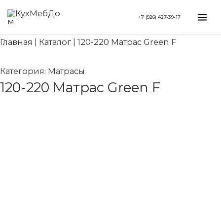
Перейти
Search...
Mai
+7 (926) 427-39-17
к
Me
содержимому
Главная
|
Каталог
|
120-220 Матрас Green F
Категория:
Матрасы
120-220 Матрас Green F