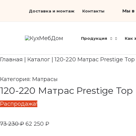
Перейти
Первоначальная
Search...
Текущая
Мы в 
Доставка и монтаж
Контакты
к
цена
цена:
содержимому
составляла
62
73
250 ₽.
Продукция
Как 
230 ₽.
Главная
|
Каталог
|
120-220 Матрас Prestige To
Категория:
Матрасы
120-220 Матрас Prestige Top
Распродажа!
73 230
₽
62 250
₽