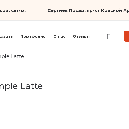
соц. сетях:
Сергиев Посад, пр-кт Красной Ар
казать
Портфолио
О нас
Отзывы
mple Latte
mple Latte