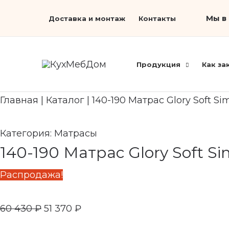
Перейти
Первоначальная
Текущая
Мы в 
Доставка и монтаж
Контакты
к
цена
цена:
содержимому
составляла
51
60
370 ₽.
Продукция
Как за
430 ₽.
Главная
|
Каталог
|
140-190 Матрас Glory Soft Si
Категория:
Матрасы
140-190 Матрас Glory Soft Si
Распродажа!
60 430
₽
51 370
₽