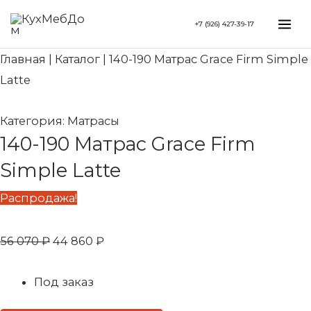
Перейти
Search...
Первоначальная
Текущая
Mai
+7 (926) 427-39-17
к
цена
цена:
Me
содержимому
составляла
44
Главная
|
Каталог
|
140-190 Матрас Grace Firm Simple
56
860 ₽.
Latte
070 ₽.
Категория:
Матрасы
140-190 Матрас Grace Firm
Simple Latte
Распродажа!
56 070
₽
44 860
₽
Под заказ