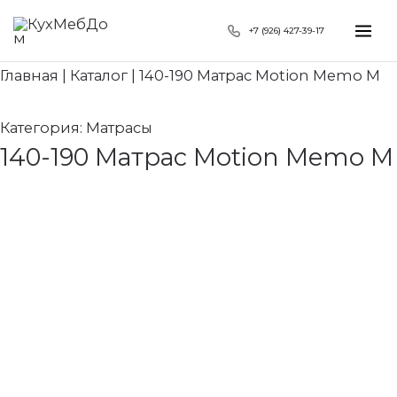
Перейти
Search...
Mai
+7 (926) 427-39-17
к
Me
содержимому
Главная
|
Каталог
|
140-190 Матрас Motion Memo M
Категория:
Матрасы
140-190 Матрас Motion Memo M