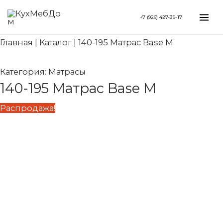
Перейти
Search...
Первоначальная
Текущая
Mai
+7 (926) 427-39-17
к
цена
цена:
Me
содержимому
составляла
20
Главная
|
Каталог
|
140-195 Матрас Base M
22
610 ₽.
900 ₽.
Категория:
Матрасы
140-195 Матрас Base M
Распродажа!