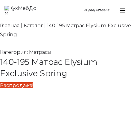
Перейти
Search...
Первоначальная
Текущая
Mai
+7 (926) 427-39-17
к
цена
цена:
Me
содержимому
составляла
109
Главная
|
Каталог
|
140-195 Матрас Elysium Exclusive
137
790 ₽.
Spring
240 ₽.
Категория:
Матрасы
140-195 Матрас Elysium
Exclusive Spring
Распродажа!