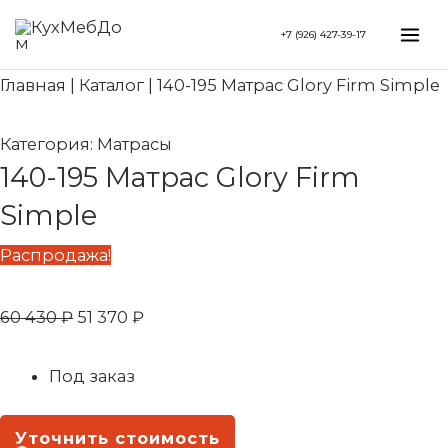
Перейти
Search...
Первоначальная
Текущая
Mai
+7 (926) 427-39-17
к
цена
цена:
Me
содержимому
составляла
51
Главная
|
Каталог
|
140-195 Матрас Glory Firm Simple
60
370 ₽.
430 ₽.
Категория:
Матрасы
140-195 Матрас Glory Firm
Simple
Распродажа!
60 430
₽
51 370
₽
Под заказ
Уточнить стоимость