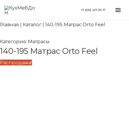
Перейти
Search...
Первоначальная
Текущая
Mai
+7 (926) 427-39-17
к
цена
цена:
Me
содержимому
составляла
51
Главная
|
Каталог
|
140-195 Матрас Orto Feel
73
440 ₽.
480 ₽.
Категория:
Матрасы
140-195 Матрас Orto Feel
Распродажа!