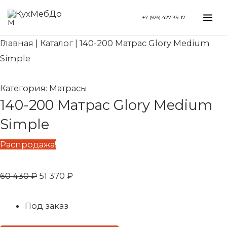
Перейти
Search...
Первоначальная
Текущая
Mai
+7 (926) 427-39-17
к
цена
цена:
Me
содержимому
составляла
51
Главная
|
Каталог
|
140-200 Матрас Glory Medium
60
370 ₽.
Simple
430 ₽.
Категория:
Матрасы
140-200 Матрас Glory Medium
Simple
Распродажа!
60 430
₽
51 370
₽
Под заказ