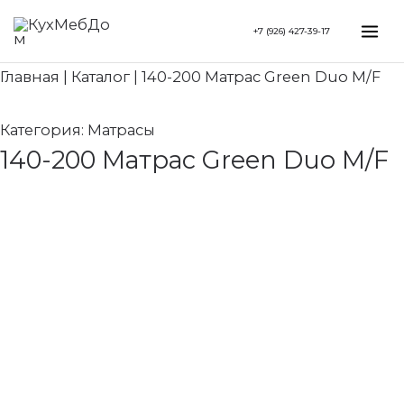
Перейти
Mai
+7 (926) 427-39-17
к
Me
содержимому
Главная
|
Каталог
|
140-200 Матрас Green Duo M/F
Категория:
Матрасы
140-200 Матрас Green Duo M/F