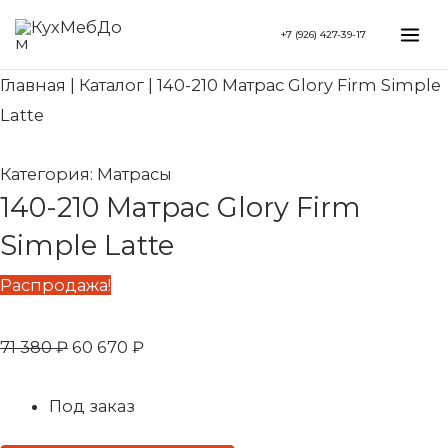
Перейти
Search...
Первоначальная
Текущая
Mai
+7 (926) 427-39-17
к
цена
цена:
Me
содержимому
составляла
60
Главная
|
Каталог
|
140-210 Матрас Glory Firm Simple
71
670 ₽.
Latte
380 ₽.
Категория:
Матрасы
140-210 Матрас Glory Firm
Simple Latte
Распродажа!
71 380
₽
60 670
₽
Под заказ