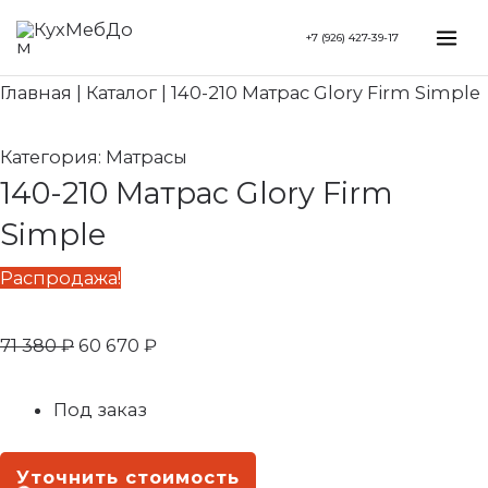
Перейти
Search...
Первоначальная
Текущая
Mai
+7 (926) 427-39-17
к
цена
цена:
Me
содержимому
составляла
60
Главная
|
Каталог
|
140-210 Матрас Glory Firm Simple
71
670 ₽.
380 ₽.
Категория:
Матрасы
140-210 Матрас Glory Firm
Simple
Распродажа!
71 380
₽
60 670
₽
Под заказ
Уточнить стоимость