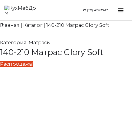
Перейти
Search...
Первоначальная
Текущая
Mai
+7 (926) 427-39-17
к
цена
цена:
Me
содержимому
составляла
60
Главная
|
Каталог
|
140-210 Матрас Glory Soft
71
670 ₽.
380 ₽.
Категория:
Матрасы
140-210 Матрас Glory Soft
Распродажа!