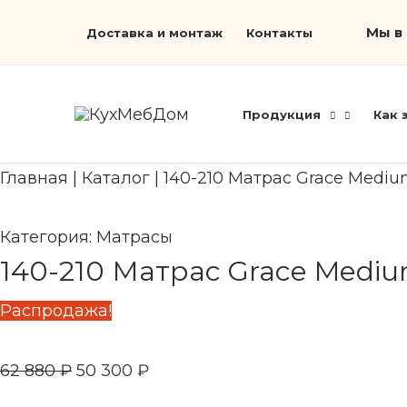
Перейти
Первоначальная
Search...
Текущая
Мы в 
Доставка и монтаж
Контакты
к
цена
цена:
содержимому
составляла
50
62
300 ₽.
Продукция
Как 
880 ₽.
Главная
|
Каталог
|
140-210 Матрас Grace Mediu
Категория:
Матрасы
140-210 Матрас Grace Mediu
Распродажа!
62 880
₽
50 300
₽