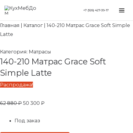
Перейти
Search...
Первоначальная
Текущая
Mai
+7 (926) 427-39-17
к
цена
цена:
Me
содержимому
составляла
50
Главная
|
Каталог
|
140-210 Матрас Grace Soft Simple
62
300 ₽.
Latte
880 ₽.
Категория:
Матрасы
140-210 Матрас Grace Soft
Simple Latte
Распродажа!
62 880
₽
50 300
₽
Под заказ