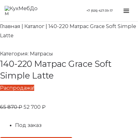
Перейти
Search...
Первоначальная
Текущая
Mai
+7 (926) 427-39-17
к
цена
цена:
Me
содержимому
составляла
52
Главная
|
Каталог
|
140-220 Матрас Grace Soft Simple
65
700 ₽.
Latte
870 ₽.
Категория:
Матрасы
140-220 Матрас Grace Soft
Simple Latte
Распродажа!
65 870
₽
52 700
₽
Под заказ