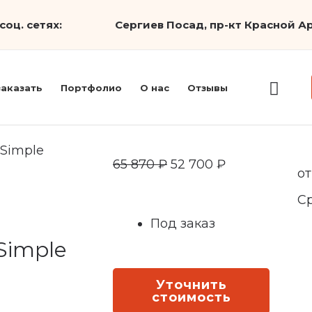
соц. сетях:
Сергиев Посад, пр-кт Красной Ар
заказать
Портфолио
О нас
Отзывы
 Simple
Первоначальная
Текущая
65 870
₽
52 700
₽
от
цена
цена:
С
составляла
52
Под заказ
65
700 ₽.
Simple
870 ₽.
Уточнить
стоимость