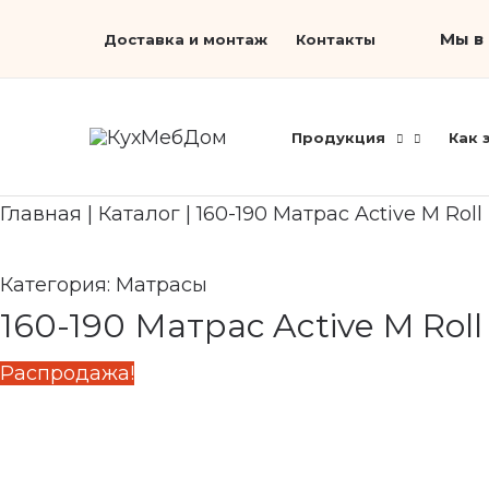
Перейти
Первоначальная
Search...
Текущая
Мы в 
Доставка и монтаж
Контакты
к
цена
цена:
содержимому
составляла
29
36
180 ₽.
Продукция
Как 
480 ₽.
Главная
|
Каталог
|
160-190 Матрас Active M Roll
Категория:
Матрасы
160-190 Матрас Active M Roll
Распродажа!