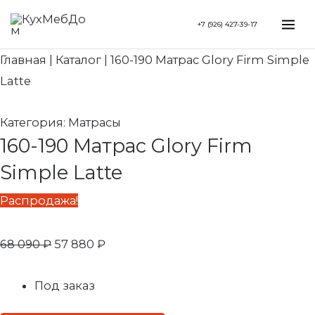
Перейти
Search...
Первоначальная
Текущая
Mai
+7 (926) 427-39-17
к
цена
цена:
Me
содержимому
составляла
57
Главная
|
Каталог
|
160-190 Матрас Glory Firm Simple
68
880 ₽.
Latte
090 ₽.
Категория:
Матрасы
160-190 Матрас Glory Firm
Simple Latte
Распродажа!
68 090
₽
57 880
₽
Под заказ