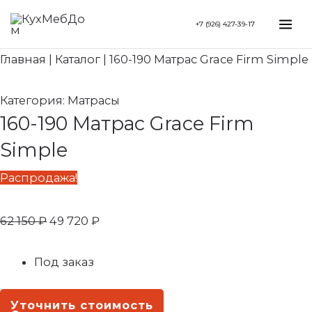
Перейти
Search...
Первоначальная
Текущая
Mai
+7 (926) 427-39-17
к
цена
цена:
Me
содержимому
составляла
49
Главная
|
Каталог
|
160-190 Матрас Grace Firm Simple
62
720 ₽.
150 ₽.
Категория:
Матрасы
160-190 Матрас Grace Firm
Simple
Распродажа!
62 150
₽
49 720
₽
Под заказ
Уточнить стоимость