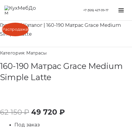
Перейти
Search...
Mai
+7 (926) 427-39-17
к
Me
содержимому
Главная
|
Каталог
|
160-190 Матрас Grace Medium
Первоначальная
Текущая
Распродажа!
Simple Latte
цена
цена:
составляла
49
Категория:
Матрасы
160-190 Матрас Grace Medium
62
720 ₽.
Simple Latte
150 ₽.
62 150
₽
49 720
₽
Под заказ