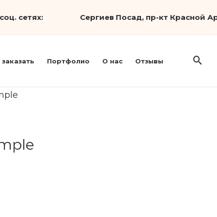
соц. сетях:
Сергиев Посад, пр-кт Красной Ар
 заказать
Портфолио
О нас
Отзывы
mple
imple