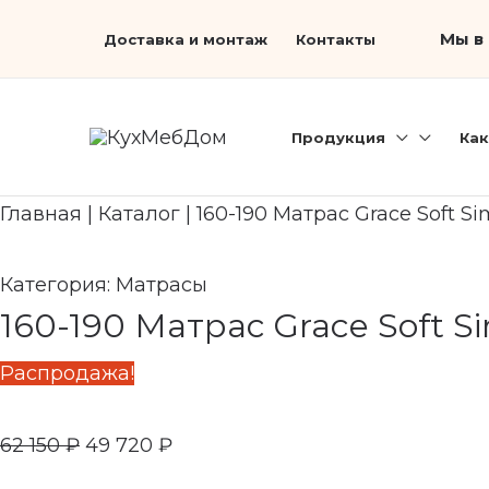
Перейти
Первоначальная
Search...
Текущая
Мы в 
Доставка и монтаж
Контакты
к
цена
цена:
содержимому
составляла
49
62
720 ₽.
Продукция
Как
150 ₽.
Главная
|
Каталог
|
160-190 Матрас Grace Soft Si
Категория:
Матрасы
160-190 Матрас Grace Soft S
Распродажа!
62 150
₽
49 720
₽