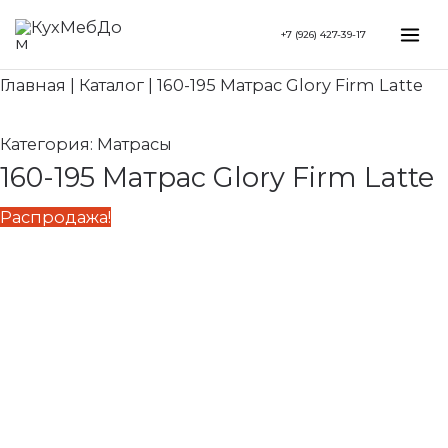
Перейти
Первоначальная
Текущая
Mai
+7 (926) 427-39-17
к
цена
цена:
Me
содержимому
составляла
57
Главная
|
Каталог
|
160-195 Матрас Glory Firm Latte
68
880 ₽.
090 ₽.
Категория:
Матрасы
160-195 Матрас Glory Firm Latte
Распродажа!